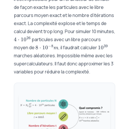
de façon exacte les particules avec le libre
parcours moyen exact et le nombre d’itérations
exact. La complexité explose et le temps de
calcul devient trop long. Pour simuler 10 minutes,
4\cdot
26
4
⋅
1
0
particules avec un libre parcours
10^{26}
8\cdot
10^{39}
−
8
39
moyen de
8
⋅
1
0
, il faudrait calculer
1
0
m
10^{-8}m
marches aléatoires. Impossible même avec les
supercalculateurs. Il faut donc approximer les 3
variables pour réduire la complexité.