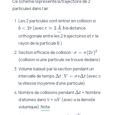
Ce schéma représente la trajectoire de 2
particules dans l’air.
b
Les 2 particules vont entrer en collision si
<
˚
r
\AA
b
<
2
(avec
≈
2
,
la distance
b
r
r
A
b
2r
\approx
r
orthogonale entre les 2 trajectoires et
le
r
2
rayon de la particule B )
\sigma
2
Section efficace de collision :
=
(
2
)
σ
π
r
= \pi
(collision si une particule se trouve dedans)
(2r)^2
Volume balayé par la section pendant un
\Delta
V =
v
intervalle de temps
Δ
:
=
Δ
(avec
t
V
σ
v
t
v
t
\sigma
la vitesse moyenne d’une particule)
v
\Delta
Nombre de collisions pendant
Δ
= Nombre
\Delta
t
t
nV
t
n
d’atomes dans V =
(avec
la densité
nV
n
volumique).
Note