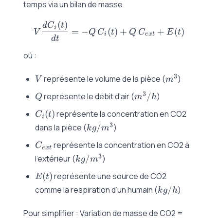
temps via un bilan de masse.
(
)
V \frac{dC_i(t)}{dt} = -Q
d
C
t
i
=
−
(
)
+
+
(
)
V
Q
C
t
Q
C
E
t
i
e
x
t
d
t
où :
V
m^3
3
représente le volume de la pièce (
)
V
m
Q
m^3/h
3
représente le débit d’air (
/
)
Q
m
h
C_i(t)
(
)
représente la concentration en CO2
C
t
i
kg/m^3
3
dans la pièce (
/
)
k
g
m
C_{ext}
représente la concentration en CO2 à
C
e
x
t
kg/m^3
3
l’extérieur (
/
)
k
g
m
E(t)
(
)
représente une source de CO2
E
t
kg/h
comme la respiration d’un humain (
/
)
k
g
h
Pour simplifier : Variation de masse de CO2 =