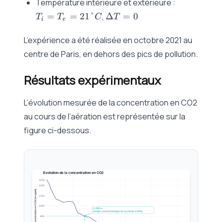
T_i
Température intérieure et extérieure :
m^2
=
\Delta
=
=
21°
,
Δ
=
0
T
T
C
T
i
e
T_e
T = 0
=
L’expérience a été réalisée en octobre 2021 au
21°C
centre de Paris, en dehors des pics de pollution.
Résultats expérimentaux
L’évolution mesurée de la concentration en CO2
au cours de l’aération est représentée sur la
figure ci-dessous.
Evolution de la concentration en CO2
1500
1400
Concentration en CO2 (en ppm)
1200
1000
τ = 291 s
(temps caractéristique du système à 63%)
800