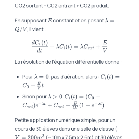
CO2 sortant - CO2 entrant + CO2 produit.
E
\lambda
En supposant
constant et en posant
=
E
λ
= Q/V
/
, il vient :
Q
V
(
)
\frac{dC_i(t)}{dt} + \la
d
C
t
E
i
+
(
)
=
+
λ
C
t
λ
C
i
e
x
t
d
t
V
La résolution de l’équation différentielle donne :
\lambda
C_i(t) =
Pour
=
0
, pas d’aération, alors :
(
)
=
λ
C
t
i
= 0
C_0 +
E
+
C
t
0
V
\frac{E}
\lambda
C_i(t) =
Sinon pour
>
0
,
(
)
=
(
−
{V}t
λ
C
t
C
0
i
> 0
(C_0 -
−
−
E
λ
t
λ
t
)
+
+
(
1
−
)
C
e
C
e
e
x
t
e
x
t
λV
C_{ext})e^{-
\lambda t}
Petite application numérique simple, pour un
+ C_{ext} +
V =
cours de 30 élèves dans une salle de classe (
\frac{E}
200
3
=
200
(~ 10m x 7.5m x 2.6m) et 30 élèves
V
m
{\lambda