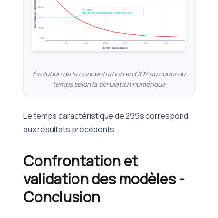
Concentration en CO2 (en ppm)
1000
τ = 299 s
(temps caractéristique du système à 63%)
800
600
400
0
200
400
600
800
1000
1200
Temps (en secondes)
Évolution de la concentration en CO2 au cours du
temps selon la simulation numérique
Le temps caractéristique de 299s correspond
aux résultats précédents.
Confrontation et
validation des modèles -
Conclusion