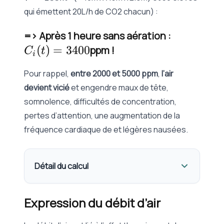
m^3
V}(1 - e^{-
qui émettent 20L/h de CO2 chacun) :
\lambda t})
C_i(t)
=> Après 1 heure sans aération :
(
)
=
3400
=
ppm !
C
t
i
3400
Pour rappel,
entre 2000 et 5000 ppm
,
l’air
devient vicié
et engendre maux de tête,
somnolence, difficultés de concentration,
pertes d’attention, une augmentation de la
fréquence cardiaque de et légères nausées.
Détail du calcul
Expression du débit d’air