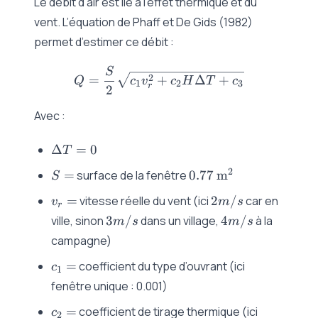
Le débit d’air est lié à l’effet thermique et du
vent. L’équation de Phaff et De Gids (1982)
permet d’estimer ce débit :
S
Q = \frac{S}{2} \sqrt{c_1
2
=
+
Δ
+
Q
c
v
c
H
T
c
1
2
3
r
2
Avec :
\Delta
Δ
=
0
T
T=0
S=
0.77\,\text{m}^2
2
=
surface de la fenêtre
0.77
m
S
v_r=
2
=
vitesse réelle du vent (ici
2
/
car en
v
m
s
r
m/s
3
4
ville, sinon
3
/
dans un village,
4
/
à la
m
s
m
s
m/s
m/s
campagne)
c_1=
=
coefficient du type d’ouvrant (ici
c
1
fenêtre unique : 0.001)
c_2=
=
coefficient de tirage thermique (ici
c
2