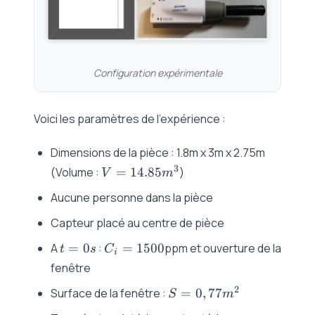
Configuration expérimentale
Voici les paramètres de l’expérience :
Dimensions de la pièce : 1.8m x 3m x 2.75m
V =
3
(Volume :
=
14.85
)
V
m
14.85
Aucune personne dans la pièce
m^3
Capteur placé au centre de pièce
t=0s
C_i
A
=
0
:
=
1500
ppm et ouverture de la
t
s
C
i
=
fenêtre
1500
S =
2
Surface de la fenêtre :
=
0
,
77
S
m
0,77