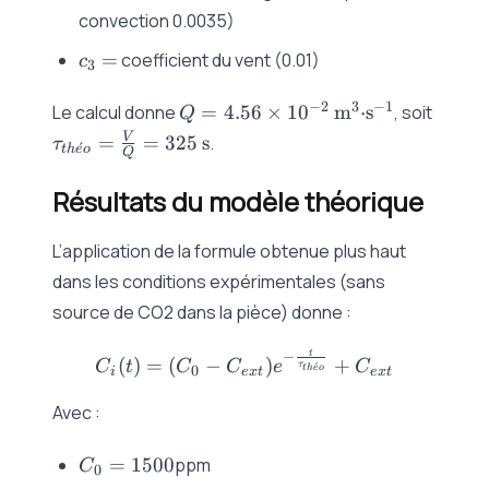
convection 0.0035)
c_3=
=
coefficient du vent (0.01)
c
3
Q =
\tau_
−
2
3
−
1
Le calcul donne
=
4.56
×
1
0
m
⋅s
, soit
Q
4.56\times10^{-2}\,\text{m}^3\t
= \fr
V
=
=
325
s
.
τ
ˊ
t
h
e
o
Q
{Q} 
325\,
Résultats du modèle théorique
L’application de la formule obtenue plus haut
dans les conditions expérimentales (sans
source de CO2 dans la pièce) donne :
t
−
C_i(t) = (C_0 - C_{ext})e
(
)
=
(
−
)
+
C
t
C
C
e
C
τ
ˊ
0
t
h
e
o
i
e
x
t
e
x
t
Avec :
C_0
=
1500
ppm
C
0
=