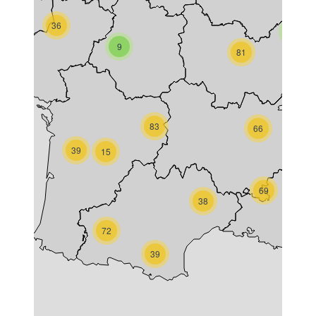
36
8
9
81
83
66
39
15
69
38
72
39