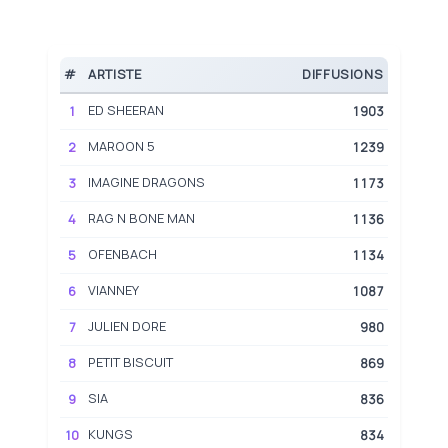
#
ARTISTE
DIFFUSIONS
ED SHEERAN
1
1903
MAROON 5
2
1239
IMAGINE DRAGONS
3
1173
RAG N BONE MAN
4
1136
OFENBACH
5
1134
VIANNEY
6
1087
JULIEN DORE
7
980
PETIT BISCUIT
8
869
SIA
9
836
KUNGS
10
834