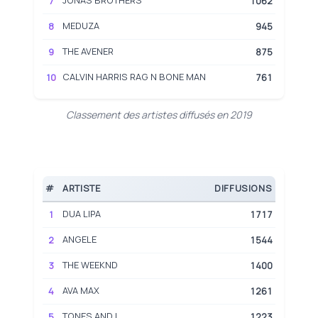
7
1062
MEDUZA
8
945
THE AVENER
9
875
CALVIN HARRIS RAG N BONE MAN
10
761
Classement des artistes diffusés en 2019
#
ARTISTE
DIFFUSIONS
DUA LIPA
1
1717
ANGELE
2
1544
THE WEEKND
3
1400
AVA MAX
4
1261
TONES AND I
5
1223