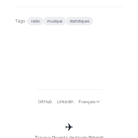
Tags :
radio
musique
statistiques
GitHub
LinkedIn
Français
✈️
T
ravaux
O
uverts de Noam
Sc
hmitt