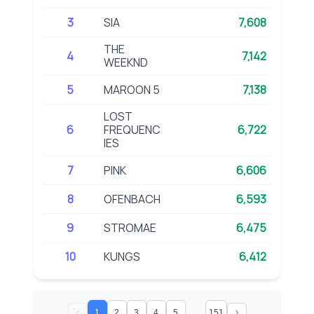
3
SIA
7,608
THE
4
7,142
WEEKND
5
MAROON 5
7,138
LOST
6
FREQUENC
6,722
IES
7
PINK
6,606
8
OFENBACH
6,593
9
STROMAE
6,475
10
KUNGS
6,412
...
1
2
3
4
5
151