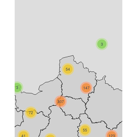
3
54
3
147
307
17
72
55
41
123