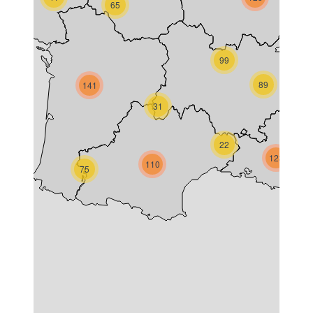
65
99
89
141
31
22
123
110
75